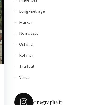
Influences
Long-métrage
Marker
Non classé
Oshima
Rohmer
Truffaut
Varda
cinegraphe.fr