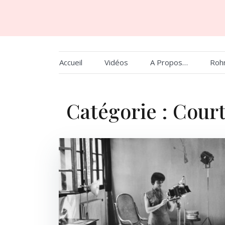
Skip
to
content
Accueil
Vidéos
A Propos…
Roh
Catégorie :
Cour