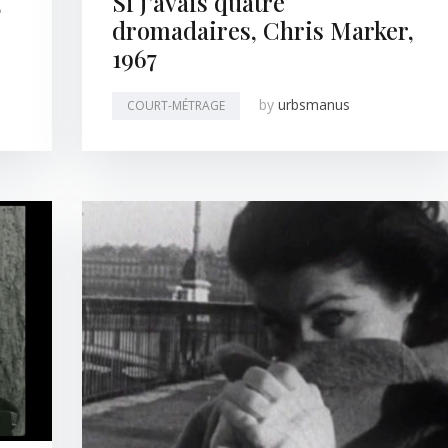
,
Si j’avais quatre
dromadaires, Chris Marker,
1967
by
urbsmanus
COURT-MÉTRAGE