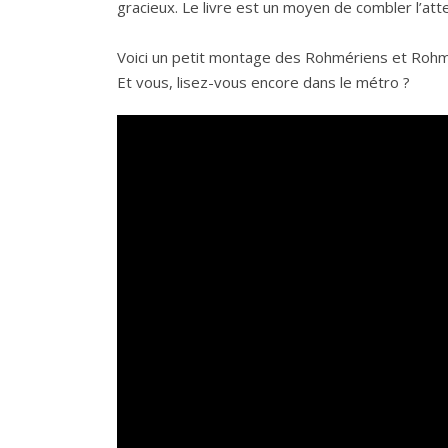
gracieux. Le livre est un moyen de combler l’att
Voici un petit montage des Rohmériens et Rohméri
Et vous, lisez-vous encore dans le métro ?