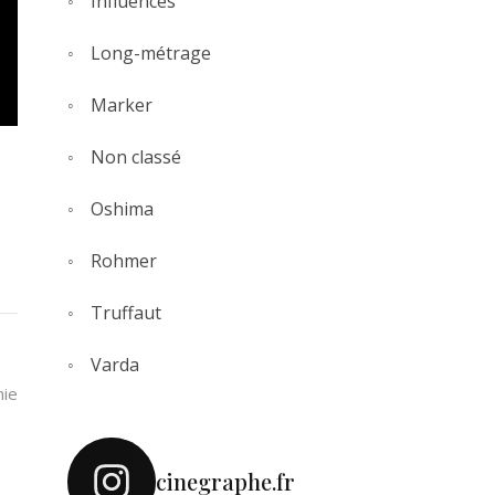
Influences
Long-métrage
Marker
Non classé
Oshima
Rohmer
Truffaut
Varda
hie
cinegraphe.fr