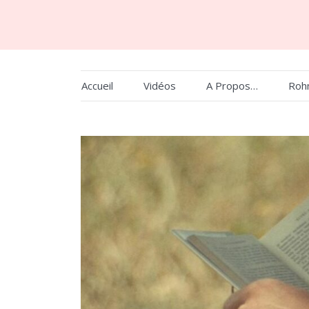
Skip
to
content
Accueil
Vidéos
A Propos…
Roh