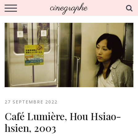
Skip
cinegraphe.fr
S
Analyse et écriture du cinema de la Nouvelle Vague
TOGGLE MOBILE MENU
to
content
27 SEPTEMBRE 2022
Café Lumière, Hou Hsiao-
hsien, 2003