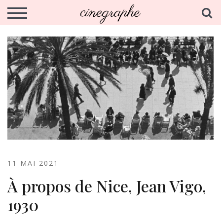
Skip
cinegraphe.fr
S
Analyse et écriture du cinema de la Nouvelle Vague
TOGGLE MOBILE MENU
to
content
11 MAI 2021
À propos de Nice, Jean Vigo,
1930