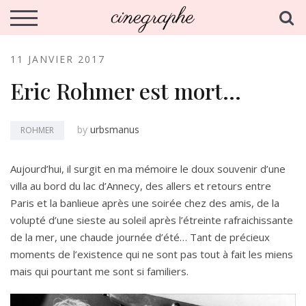
Skip
cinegraphe.fr
S
Analyse et écriture du cinema de la Nouvelle Vague
TOGGLE MOBILE MENU
to
content
11 JANVIER 2017
Eric Rohmer est mort…
by
urbsmanus
ROHMER
Aujourd’hui, il surgit en ma mémoire le doux souvenir d’une
villa au bord du lac d’Annecy, des allers et retours entre
Paris et la banlieue après une soirée chez des amis, de la
volupté d’une sieste au soleil après l’étreinte rafraichissante
de la mer, une chaude journée d’été… Tant de précieux
moments de l’existence qui ne sont pas tout à fait les miens
mais qui pourtant me sont si familiers.